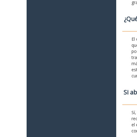
gr
¿Qué
El
qu
po
tr
má
es
cu
Si a
Sí
re
el
co