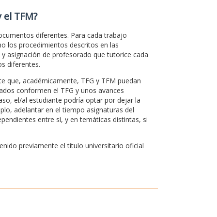
y el TFM?
documentos diferentes. Para cada trabajo
omo los procedimientos descritos en las
o y asignación de profesorado que tutorice cada
s diferentes.
rmite que, académicamente, TFG y TFM puedan
ultados conformen el TFG y unos avances
aso, el/al estudiante podría optar por dejar la
plo, adelantar en el tiempo asignaturas del
ndientes entre sí, y en temáticas distintas, si
do previamente el título universitario oficial