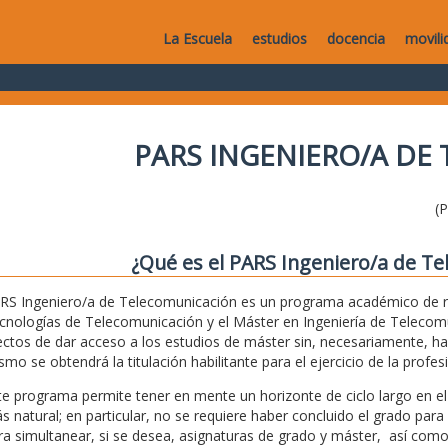
La Escuela
estudios
docencia
movili
PARS INGENIERO/A DE
(
¿Qué es el PARS Ingeniero/a de T
RS Ingeniero/a de Telecomunicación es un programa académico de r
cnologías de Telecomunicación y el Máster en Ingeniería de Telecomun
ectos de dar acceso a los estudios de máster sin, necesariamente, ha
smo se obtendrá la titulación habilitante para el ejercicio de la prof
te programa permite tener en mente un horizonte de ciclo largo en e
s natural; en particular, no se requiere haber concluido el grado para
ra simultanear, si se desea, asignaturas de grado y máster, así como 