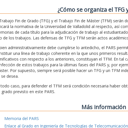
¿Cómo se organiza el TFG 
 Trabajo Fin de Grado (TFG) y el Trabajo Fin de Máster (TFM) serán 
licará la normativa de la Universidad de Valladolid al respecto, así c
morias de cada título para la adjudicación de trabajo al estudiantad
o de los trabajos. Las defensas de TFG y TFM serán actos académico
 bien administrativamente debe cumplirse lo antedicho, el PARS pe
nstituir una línea de trabajo coherente en la que unos primeros res
gnificativos con respecto a los anteriores, constituyan el TFM. En tal c
nfección de estos trabajos para la últimas fases del PARS y, por ejem
ster. Por supuesto, siempre será posible hacer un TFG y un TFM indepe
í se desea.
 todo caso, para defender el TFM será condición necesaria haber obteni
l grado previsto en este PARS.
Más información
Memoria del PARS
Enlace al Grado en Ingeniería de Tecnologías de Telecomunicación