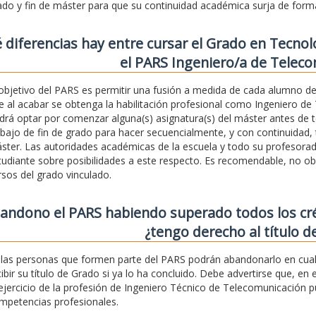
ado y fin de máster para que su continuidad académica surja de form
 diferencias hay entre cursar el Grado en Tecnol
el PARS Ingeniero/a de Telec
 objetivo del PARS es permitir una fusión a medida de cada alumno de
e al acabar se obtenga la habilitación profesional como Ingeniero de 
drá optar por comenzar alguna(s) asignatura(s) del máster antes de te
abajo de fin de grado para hacer secuencialmente, y con continuidad, t
ster. Las autoridades académicas de la escuela y todo su profesor
tudiante sobre posibilidades a este respecto. Es recomendable, no ob
rsos del grado vinculado.
bandono el PARS habiendo superado todos los cr
¿tengo derecho al título d
, las personas que formen parte del PARS podrán abandonarlo en cual
cibir su título de Grado si ya lo ha concluido. Debe advertirse que, en e
 ejercicio de la profesión de Ingeniero Técnico de Telecomunicación 
mpetencias profesionales.