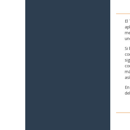
El
ap
me
un
Si
co
si
co
má
as
En
de