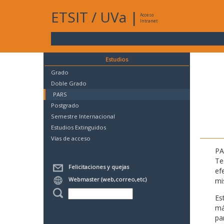
ETSIT
/
UVa
|
Acceso
Intranet
Estudios
Grado
Doble Grado
PARS
Postgrado
Semestre Internacional
Estudios Extinguidos
Vías de acceso
PA
Te
Felicitaciones y quejas
ef
Webmaster (web,correo,etc)
mi
Es
má
pa