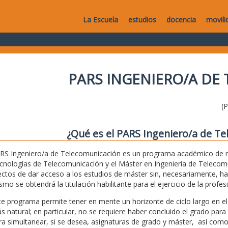
La Escuela
estudios
docencia
movili
PARS INGENIERO/A DE
(
¿Qué es el PARS Ingeniero/a de T
RS Ingeniero/a de Telecomunicación es un programa académico de r
cnologías de Telecomunicación y el Máster en Ingeniería de Telecomun
ectos de dar acceso a los estudios de máster sin, necesariamente, ha
smo se obtendrá la titulación habilitante para el ejercicio de la prof
te programa permite tener en mente un horizonte de ciclo largo en e
s natural; en particular, no se requiere haber concluido el grado para
ra simultanear, si se desea, asignaturas de grado y máster, así como 