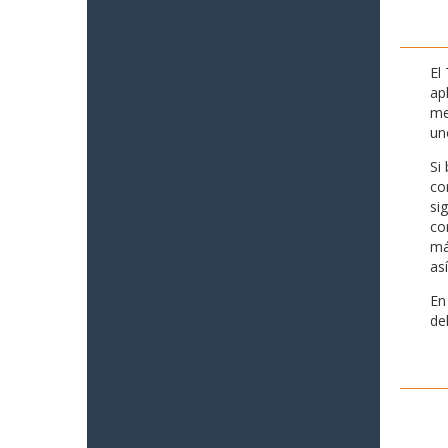
El
ap
me
un
Si
co
si
co
má
as
En
de