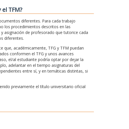
y el TFM?
documentos diferentes. Para cada trabajo
omo los procedimientos descritos en las
o y asignación de profesorado que tutorice cada
s diferentes.
rmite que, académicamente, TFG y TFM puedan
ultados conformen el TFG y unos avances
aso, el/al estudiante podría optar por dejar la
plo, adelantar en el tiempo asignaturas del
ndientes entre sí, y en temáticas distintas, si
do previamente el título universitario oficial