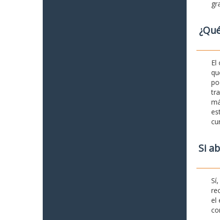
gr
¿Qué
El
qu
po
tr
má
es
cu
Si a
Sí
re
el
co