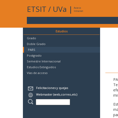
ETSIT
/
UVa
|
Acceso
Intranet
Estudios
Grado
Doble Grado
PARS
Postgrado
Semestre Internacional
Estudios Extinguidos
Vías de acceso
PA
Te
Felicitaciones y quejas
ef
Webmaster (web,correo,etc)
mi
Es
má
pa