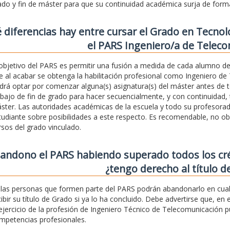
ado y fin de máster para que su continuidad académica surja de form
 diferencias hay entre cursar el Grado en Tecnol
el PARS Ingeniero/a de Telec
 objetivo del PARS es permitir una fusión a medida de cada alumno de
e al acabar se obtenga la habilitación profesional como Ingeniero de 
drá optar por comenzar alguna(s) asignatura(s) del máster antes de te
abajo de fin de grado para hacer secuencialmente, y con continuidad, t
ster. Las autoridades académicas de la escuela y todo su profesor
tudiante sobre posibilidades a este respecto. Es recomendable, no ob
rsos del grado vinculado.
bandono el PARS habiendo superado todos los cr
¿tengo derecho al título d
, las personas que formen parte del PARS podrán abandonarlo en cual
cibir su título de Grado si ya lo ha concluido. Debe advertirse que, en e
 ejercicio de la profesión de Ingeniero Técnico de Telecomunicación 
mpetencias profesionales.