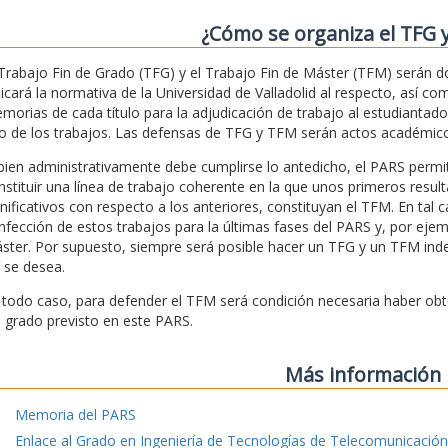
¿Cómo se organiza el TFG 
 Trabajo Fin de Grado (TFG) y el Trabajo Fin de Máster (TFM) serán 
licará la normativa de la Universidad de Valladolid al respecto, así c
morias de cada título para la adjudicación de trabajo al estudiantad
o de los trabajos. Las defensas de TFG y TFM serán actos académico
 bien administrativamente debe cumplirse lo antedicho, el PARS pe
nstituir una línea de trabajo coherente en la que unos primeros res
gnificativos con respecto a los anteriores, constituyan el TFM. En tal c
nfección de estos trabajos para la últimas fases del PARS y, por ejem
ster. Por supuesto, siempre será posible hacer un TFG y un TFM indepe
í se desea.
 todo caso, para defender el TFM será condición necesaria haber obteni
l grado previsto en este PARS.
Más información
Memoria del PARS
Enlace al Grado en Ingeniería de Tecnologías de Telecomunicación