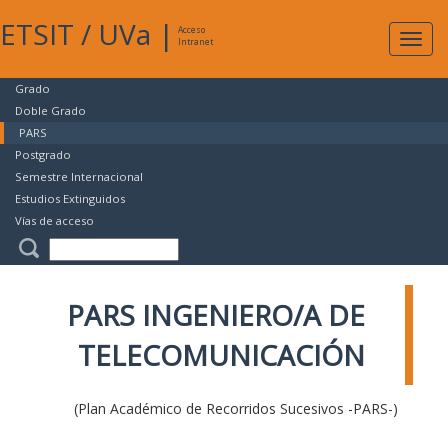
ETSIT
/
UVa
|
Acceso
Expan
Intranet
naveg
Grado
Doble Grado
PARS
Postgrado
Semestre Internacional
Estudios Extinguidos
Vías de acceso
PARS INGENIERO/A DE
TELECOMUNICACIÓN
(Plan Académico de Recorridos Sucesivos -PARS-)