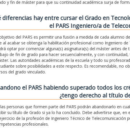
ado y fin de máster para que su continuidad académica surja de form
 diferencias hay entre cursar el Grado en Tecnol
el PARS Ingeniero/a de Telec
 objetivo del PARS es permitir una fusión a medida de cada alumno de
e al acabar se obtenga la habilitación profesional como Ingeniero de 
drá optar por comenzar alguna(s) asignatura(s) del máster antes de te
abajo de fin de grado para hacer secuencialmente, y con continuidad, t
ster. Las autoridades académicas de la escuela y todo su profesor
tudiante sobre posibilidades a este respecto. Es recomendable, no ob
rsos del grado vinculado.
bandono el PARS habiendo superado todos los cr
¿tengo derecho al título d
, las personas que formen parte del PARS podrán abandonarlo en cual
cibir su título de Grado si ya lo ha concluido. Debe advertirse que, en e
 ejercicio de la profesión de Ingeniero Técnico de Telecomunicación 
mpetencias profesionales.