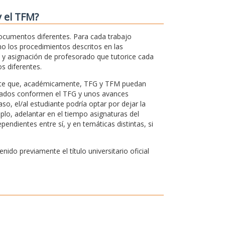
y el TFM?
documentos diferentes. Para cada trabajo
omo los procedimientos descritos en las
o y asignación de profesorado que tutorice cada
s diferentes.
rmite que, académicamente, TFG y TFM puedan
ultados conformen el TFG y unos avances
aso, el/al estudiante podría optar por dejar la
plo, adelantar en el tiempo asignaturas del
ndientes entre sí, y en temáticas distintas, si
do previamente el título universitario oficial