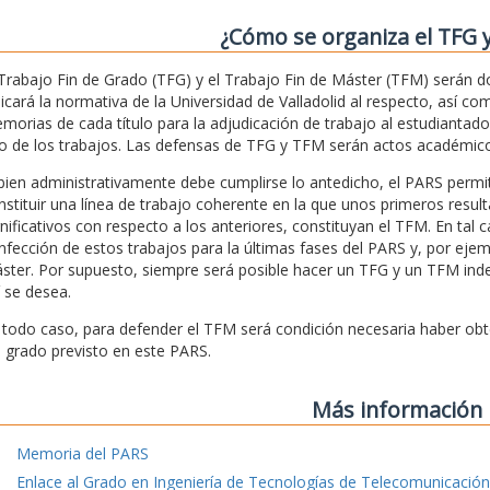
¿Cómo se organiza el TFG 
 Trabajo Fin de Grado (TFG) y el Trabajo Fin de Máster (TFM) serán 
licará la normativa de la Universidad de Valladolid al respecto, así c
morias de cada título para la adjudicación de trabajo al estudiantad
o de los trabajos. Las defensas de TFG y TFM serán actos académico
 bien administrativamente debe cumplirse lo antedicho, el PARS pe
nstituir una línea de trabajo coherente en la que unos primeros res
gnificativos con respecto a los anteriores, constituyan el TFM. En tal c
nfección de estos trabajos para la últimas fases del PARS y, por ejem
ster. Por supuesto, siempre será posible hacer un TFG y un TFM indepe
í se desea.
 todo caso, para defender el TFM será condición necesaria haber obteni
l grado previsto en este PARS.
Más información
Memoria del PARS
Enlace al Grado en Ingeniería de Tecnologías de Telecomunicación