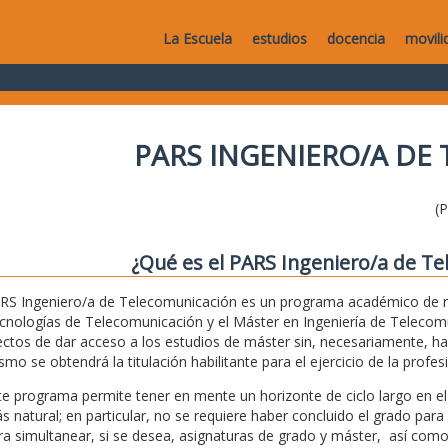
La Escuela
estudios
docencia
movili
PARS INGENIERO/A DE
(
¿Qué es el PARS Ingeniero/a de T
RS Ingeniero/a de Telecomunicación es un programa académico de r
cnologías de Telecomunicación y el Máster en Ingeniería de Telecomun
ectos de dar acceso a los estudios de máster sin, necesariamente, ha
smo se obtendrá la titulación habilitante para el ejercicio de la prof
te programa permite tener en mente un horizonte de ciclo largo en e
s natural; en particular, no se requiere haber concluido el grado para
ra simultanear, si se desea, asignaturas de grado y máster, así como 