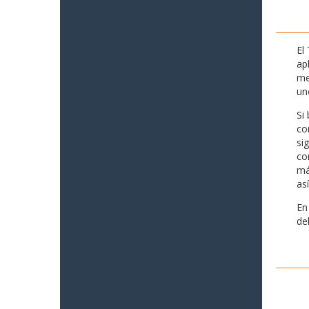
El
ap
me
un
Si
co
si
co
má
as
En
de