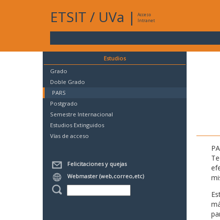
ETSIT
/
UVa
|
Acceso
Intranet
Estudios
Grado
Doble Grado
PARS
Postgrado
Semestre Internacional
Estudios Extinguidos
Vías de acceso
PA
Te
Felicitaciones y quejas
ef
Webmaster (web,correo,etc)
mi
Es
má
pa