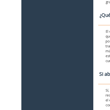
gr
¿Qué
El
qu
po
tr
má
es
cu
Si a
Sí
re
el
co