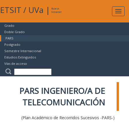
ETSIT
/
UVa
|
Acceso
Expan
Intranet
naveg
Grado
Doble Grado
PARS
Postgrado
Semestre Internacional
Estudios Extinguidos
Vías de acceso
PARS INGENIERO/A DE
TELECOMUNICACIÓN
(Plan Académico de Recorridos Sucesivos -PARS-)