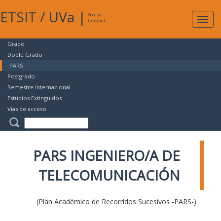
ETSIT
/
UVa
|
Acceso
Expan
Intranet
naveg
Grado
Doble Grado
PARS
Postgrado
Semestre Internacional
Estudios Extinguidos
Vías de acceso
PARS INGENIERO/A DE
TELECOMUNICACIÓN
(Plan Académico de Recorridos Sucesivos -PARS-)