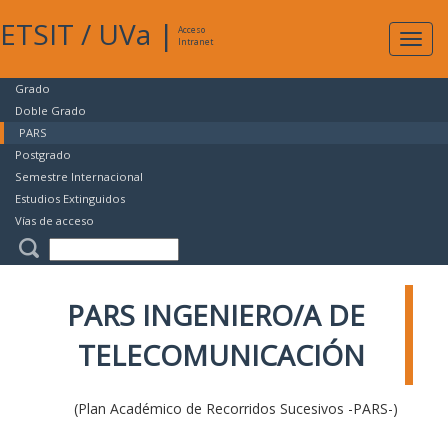
ETSIT
/
UVa
|
Acceso
Expan
Intranet
naveg
Grado
Doble Grado
PARS
Postgrado
Semestre Internacional
Estudios Extinguidos
Vías de acceso
PARS INGENIERO/A DE
TELECOMUNICACIÓN
(Plan Académico de Recorridos Sucesivos -PARS-)