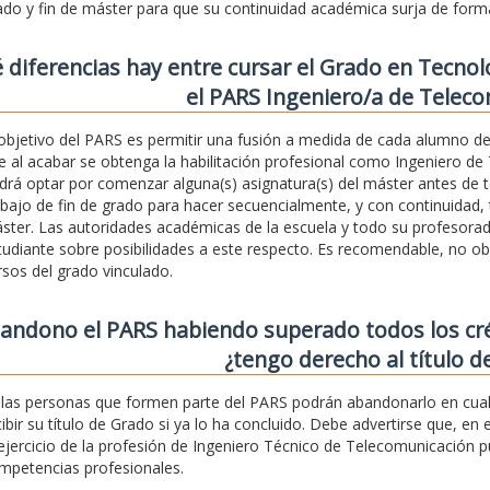
ado y fin de máster para que su continuidad académica surja de form
 diferencias hay entre cursar el Grado en Tecnol
el PARS Ingeniero/a de Telec
 objetivo del PARS es permitir una fusión a medida de cada alumno de
e al acabar se obtenga la habilitación profesional como Ingeniero de 
drá optar por comenzar alguna(s) asignatura(s) del máster antes de te
abajo de fin de grado para hacer secuencialmente, y con continuidad, t
ster. Las autoridades académicas de la escuela y todo su profesor
tudiante sobre posibilidades a este respecto. Es recomendable, no ob
rsos del grado vinculado.
bandono el PARS habiendo superado todos los cr
¿tengo derecho al título d
, las personas que formen parte del PARS podrán abandonarlo en cual
cibir su título de Grado si ya lo ha concluido. Debe advertirse que, en e
 ejercicio de la profesión de Ingeniero Técnico de Telecomunicación 
mpetencias profesionales.