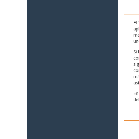
El
ap
me
un
Si
co
si
co
má
as
En
de