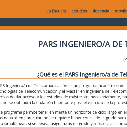
La Escuela
estudios
docencia
movili
PARS INGENIERO/A DE
(
¿Qué es el PARS Ingeniero/a de T
RS Ingeniero/a de Telecomunicación es un programa académico de r
cnologías de Telecomunicación y el Máster en Ingeniería de Telecomun
ectos de dar acceso a los estudios de máster sin, necesariamente, ha
smo se obtendrá la titulación habilitante para el ejercicio de la prof
te programa permite tener en mente un horizonte de ciclo largo en e
s natural; en particular, no se requiere haber concluido el grado para
ra simultanear, si se desea, asignaturas de grado y máster, así como 