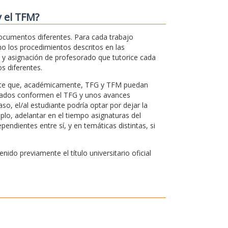
y el TFM?
documentos diferentes. Para cada trabajo
omo los procedimientos descritos en las
o y asignación de profesorado que tutorice cada
s diferentes.
rmite que, académicamente, TFG y TFM puedan
ultados conformen el TFG y unos avances
aso, el/al estudiante podría optar por dejar la
plo, adelantar en el tiempo asignaturas del
ndientes entre sí, y en temáticas distintas, si
do previamente el título universitario oficial