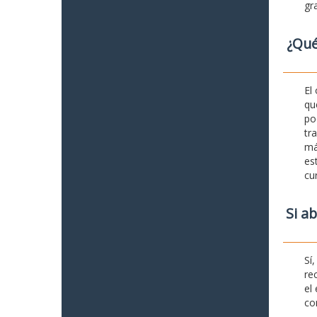
gr
¿Qué
El
qu
po
tr
má
es
cu
Si a
Sí
re
el
co