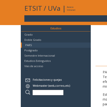
ETSIT
/
UVa
|
Acceso
Intranet
Estudios
Grado
Doble Grado
PARS
Postgrado
Semestre Internacional
Estudios Extinguidos
Vías de acceso
PA
Te
Felicitaciones y quejas
ef
Webmaster (web,correo,etc)
mi
Es
má
pa