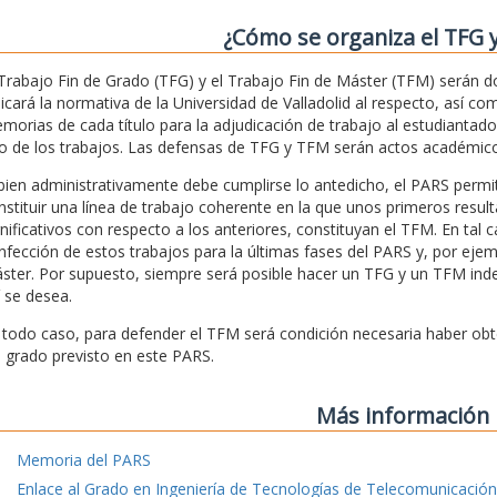
¿Cómo se organiza el TFG 
 Trabajo Fin de Grado (TFG) y el Trabajo Fin de Máster (TFM) serán 
licará la normativa de la Universidad de Valladolid al respecto, así c
morias de cada título para la adjudicación de trabajo al estudiantad
o de los trabajos. Las defensas de TFG y TFM serán actos académico
 bien administrativamente debe cumplirse lo antedicho, el PARS pe
nstituir una línea de trabajo coherente en la que unos primeros res
gnificativos con respecto a los anteriores, constituyan el TFM. En tal c
nfección de estos trabajos para la últimas fases del PARS y, por ejem
ster. Por supuesto, siempre será posible hacer un TFG y un TFM indepe
í se desea.
 todo caso, para defender el TFM será condición necesaria haber obteni
l grado previsto en este PARS.
Más información
Memoria del PARS
Enlace al Grado en Ingeniería de Tecnologías de Telecomunicación