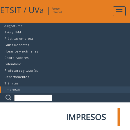
ETSIT
/
UVa
|
Acceso
Expan
Intranet
naveg
Asignaturas
TFG y TFM
Prácticas empresa
Guías Docentes
Horarios y exámenes
Coordinadores
Calendario
Profesores y tutorías
Departamentos
Trámites
Impresos
IMPRESOS