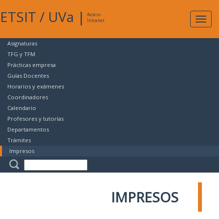
ETSIT
/
UVa
|
Acceso
Expan
Intranet
naveg
Asignaturas
TFG y TFM
Prácticas empresa
Guías Docentes
Horarios y exámenes
Coordinadores
Calendario
Profesores y tutorías
Departamentos
Trámites
Impresos
IMPRESOS