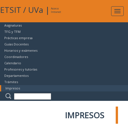
ETSIT
/
UVa
|
Acceso
Expan
Intranet
naveg
Asignaturas
TFG y TFM
Prácticas empresa
Guías Docentes
Horarios y exámenes
Coordinadores
Calendario
Profesores y tutorías
Departamentos
Trámites
Impresos
IMPRESOS