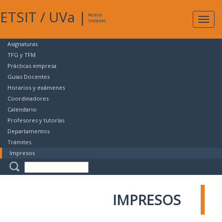
ETSIT
/
UVa
|
Acceso
Expan
Intranet
naveg
Asignaturas
TFG y TFM
Prácticas empresa
Guías Docentes
Horarios y exámenes
Coordinadores
Calendario
Profesores y tutorías
Departamentos
Trámites
Impresos
IMPRESOS