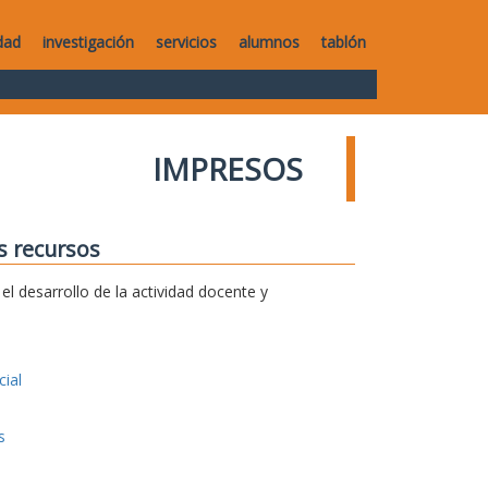
dad
investigación
servicios
alumnos
tablón
IMPRESOS
s recursos
l desarrollo de la actividad docente y
ial
s