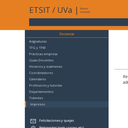
ETSIT
/
UVa
|
Acceso
Intranet
Docencia
Asignaturas
TFG y TFM
Prácticas empresa
Guías Docentes
Horarios y exámenes
Coordinadores
Re
Calendario
ad
Profesores y tutorías
Departamentos
Trámites
Impresos
Felicitaciones y quejas
Webmaster (web,correo,etc)