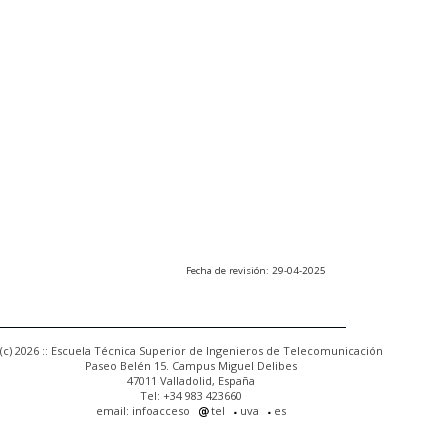
Fecha de revisión: 29-04-2025
(c) 2026 :: Escuela Técnica Superior de Ingenieros de Telecomunicación
Paseo Belén 15. Campus Miguel Delibes
47011 Valladolid, España
Tel: +34 983 423660
email: infoacceso
tel
uva
es