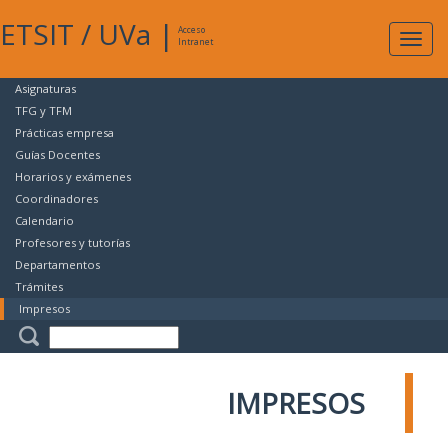
ETSIT
/
UVa
|
Acceso
Expan
Intranet
naveg
Asignaturas
TFG y TFM
Prácticas empresa
Guías Docentes
Horarios y exámenes
Coordinadores
Calendario
Profesores y tutorías
Departamentos
Trámites
Impresos
IMPRESOS