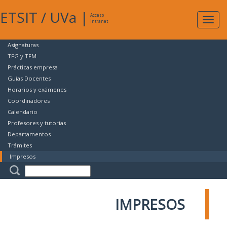
ETSIT
/
UVa
|
Acceso
Expan
Intranet
naveg
Asignaturas
TFG y TFM
Prácticas empresa
Guías Docentes
Horarios y exámenes
Coordinadores
Calendario
Profesores y tutorías
Departamentos
Trámites
Impresos
IMPRESOS