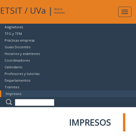
ETSIT
/
UVa
|
Acceso
Expan
Intranet
naveg
Asignaturas
TFG y TFM
Prácticas empresa
Guías Docentes
Horarios y exámenes
Coordinadores
Calendario
Profesores y tutorías
Departamentos
Trámites
Impresos
IMPRESOS