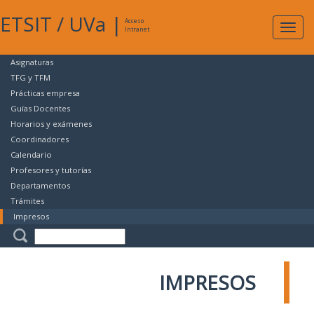
ETSIT
/
UVa
|
Acceso
Expan
Intranet
naveg
Asignaturas
TFG y TFM
Prácticas empresa
Guías Docentes
Horarios y exámenes
Coordinadores
Calendario
Profesores y tutorías
Departamentos
Trámites
Impresos
IMPRESOS