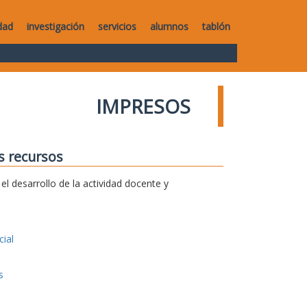
dad
investigación
servicios
alumnos
tablón
IMPRESOS
s recursos
l desarrollo de la actividad docente y
ial
s