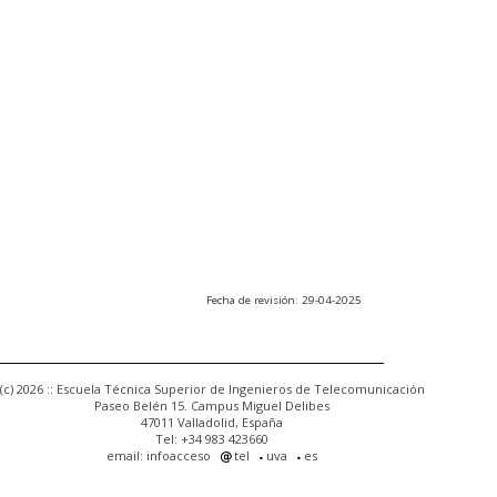
Fecha de revisión: 29-04-2025
(c) 2026 :: Escuela Técnica Superior de Ingenieros de Telecomunicación
Paseo Belén 15. Campus Miguel Delibes
47011 Valladolid, España
Tel: +34 983 423660
email: infoacceso
tel
uva
es