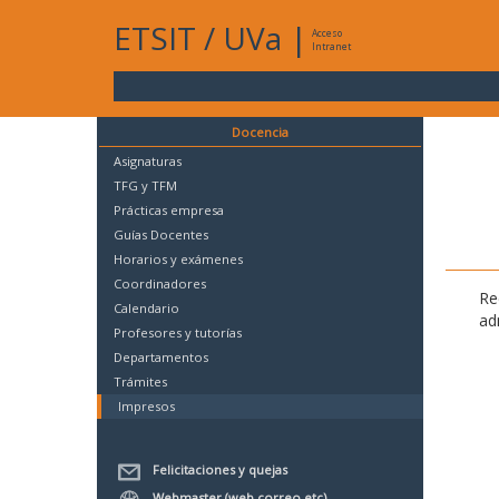
ETSIT
/
UVa
|
Acceso
Intranet
Docencia
Asignaturas
TFG y TFM
Prácticas empresa
Guías Docentes
Horarios y exámenes
Coordinadores
Re
Calendario
ad
Profesores y tutorías
Departamentos
Trámites
Impresos
Felicitaciones y quejas
Webmaster (web,correo,etc)