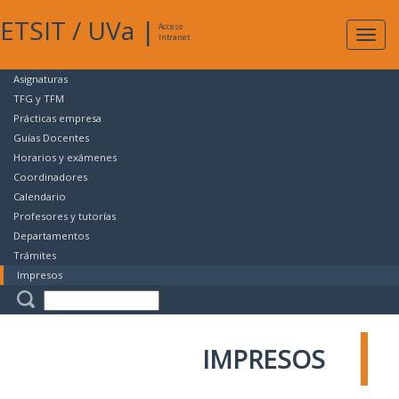
ETSIT
/
UVa
|
Acceso
Expan
Intranet
naveg
Asignaturas
TFG y TFM
Prácticas empresa
Guías Docentes
Horarios y exámenes
Coordinadores
Calendario
Profesores y tutorías
Departamentos
Trámites
Impresos
IMPRESOS