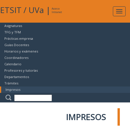
ETSIT
/
UVa
|
Acceso
Expan
Intranet
naveg
Asignaturas
TFG y TFM
Prácticas empresa
Guías Docentes
Horarios y exámenes
Coordinadores
Calendario
Profesores y tutorías
Departamentos
Trámites
Impresos
IMPRESOS