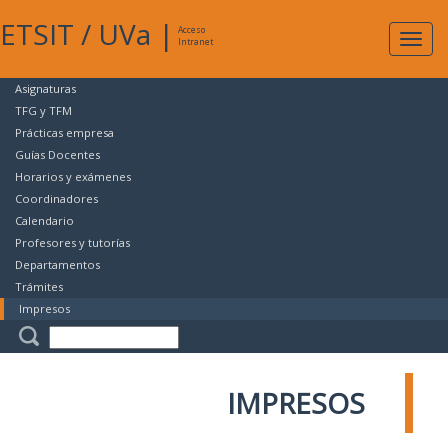
ETSIT
/
UVa
|
Acceso
Expan
Intranet
naveg
Asignaturas
TFG y TFM
Prácticas empresa
Guías Docentes
Horarios y exámenes
Coordinadores
Calendario
Profesores y tutorías
Departamentos
Trámites
Impresos
IMPRESOS