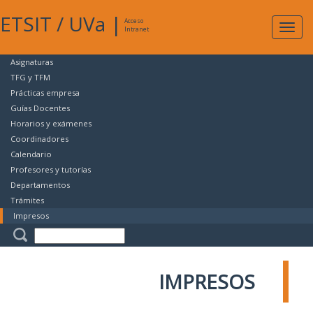
ETSIT
/
UVa
|
Acceso
Expan
Intranet
naveg
Asignaturas
TFG y TFM
Prácticas empresa
Guías Docentes
Horarios y exámenes
Coordinadores
Calendario
Profesores y tutorías
Departamentos
Trámites
Impresos
IMPRESOS