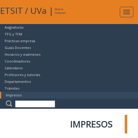
ETSIT
/
UVa
|
Acceso
Expan
Intranet
naveg
Asignaturas
TFG y TFM
Prácticas empresa
Guías Docentes
Horarios y exámenes
Coordinadores
Calendario
Profesores y tutorías
Departamentos
Trámites
Impresos
IMPRESOS