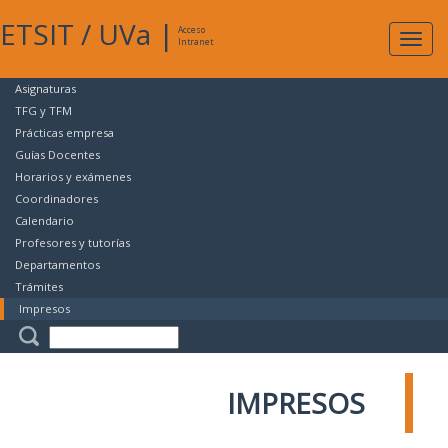
ETSIT
/
UVa
|
Acceso
Expan
Intranet
naveg
Asignaturas
TFG y TFM
Prácticas empresa
Guías Docentes
Horarios y exámenes
Coordinadores
Calendario
Profesores y tutorías
Departamentos
Trámites
Impresos
IMPRESOS