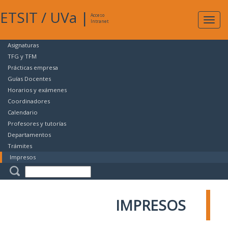
ETSIT
/
UVa
|
Acceso
Expan
Intranet
naveg
Asignaturas
TFG y TFM
Prácticas empresa
Guías Docentes
Horarios y exámenes
Coordinadores
Calendario
Profesores y tutorías
Departamentos
Trámites
Impresos
IMPRESOS