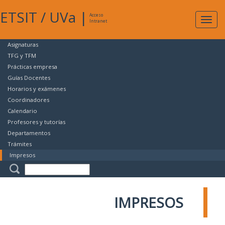
ETSIT
/
UVa
|
Acceso
Expan
Intranet
naveg
Asignaturas
TFG y TFM
Prácticas empresa
Guías Docentes
Horarios y exámenes
Coordinadores
Calendario
Profesores y tutorías
Departamentos
Trámites
Impresos
IMPRESOS