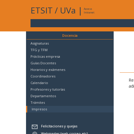
ETSIT
/
UVa
|
Acceso
Intranet
Docencia
Asignaturas
TFG y TFM
Prácticas empresa
Guías Docentes
Horarios y exámenes
Coordinadores
Re
Calendario
ad
Profesores y tutorías
Departamentos
Trámites
Impresos
Felicitaciones y quejas
Webmaster (web,correo,etc)