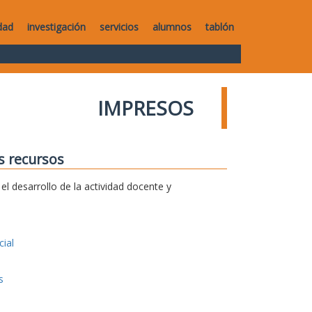
dad
investigación
servicios
alumnos
tablón
IMPRESOS
s recursos
l desarrollo de la actividad docente y
ial
s