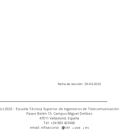
Fecha de revisión: 29-04-2025
(c) 2026 :: Escuela Técnica Superior de Ingenieros de Telecomunicación
Paseo Belén 15. Campus Miguel Delibes
47011 Valladolid, España
Tel: +34 983 423660
email: infoacceso
tel
uva
es