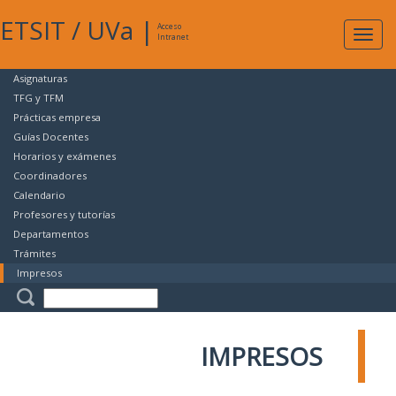
ETSIT
/
UVa
|
Acceso
Expan
Intranet
naveg
Asignaturas
TFG y TFM
Prácticas empresa
Guías Docentes
Horarios y exámenes
Coordinadores
Calendario
Profesores y tutorías
Departamentos
Trámites
Impresos
IMPRESOS