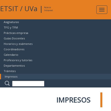
ETSIT
/
UVa
|
Acceso
Expan
Intranet
naveg
Asignaturas
TFG y TFM
Prácticas empresa
Guías Docentes
Horarios y exámenes
Coordinadores
Calendario
Profesores y tutorías
Departamentos
Trámites
Impresos
IMPRESOS