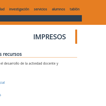
dad
investigación
servicios
alumnos
tablón
IMPRESOS
s recursos
l desarrollo de la actividad docente y
ial
s