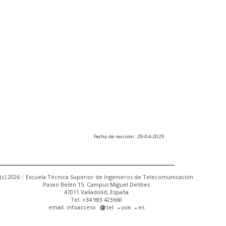
Fecha de revisión: 29-04-2025
(c) 2026 :: Escuela Técnica Superior de Ingenieros de Telecomunicación
Paseo Belén 15. Campus Miguel Delibes
47011 Valladolid, España
Tel: +34 983 423660
email: infoacceso
tel
uva
es