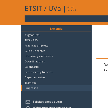
ETSIT
/
UVa
|
Acceso
Intranet
Docencia
Asignaturas
TFG y TFM
Prácticas empresa
Guías Docentes
Horarios y exámenes
Coordinadores
Re
Calendario
ad
Profesores y tutorías
Departamentos
Trámites
Impresos
Felicitaciones y quejas
Webmaster (web,correo,etc)