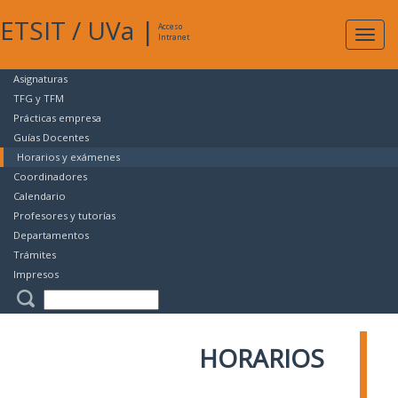
ETSIT
/
UVa
|
Acceso
Expan
Intranet
naveg
Asignaturas
TFG y TFM
Prácticas empresa
Guías Docentes
Horarios y exámenes
Coordinadores
Calendario
Profesores y tutorías
Departamentos
Trámites
Impresos
HORARIOS