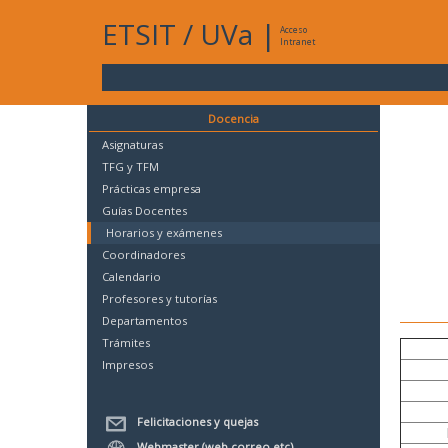
ETSIT
/
UVa
|
Acceso
Intranet
Docencia
Asignaturas
TFG y TFM
Prácticas empresa
Guías Docentes
Horarios y exámenes
Coordinadores
Calendario
Profesores y tutorías
Departamentos
Trámites
Impresos
Felicitaciones y quejas
Webmaster (web,correo,etc)