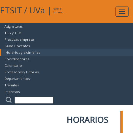
ETSIT
/
UVa
|
Acceso
Expan
Intranet
naveg
Asignaturas
TFG y TFM
Prácticas empresa
Guías Docentes
Horarios y exámenes
Coordinadores
Calendario
Profesores y tutorías
Departamentos
Trámites
Impresos
HORARIOS