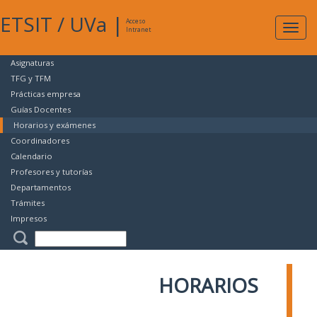
ETSIT
/
UVa
|
Acceso
Expan
Intranet
naveg
Asignaturas
TFG y TFM
Prácticas empresa
Guías Docentes
Horarios y exámenes
Coordinadores
Calendario
Profesores y tutorías
Departamentos
Trámites
Impresos
HORARIOS