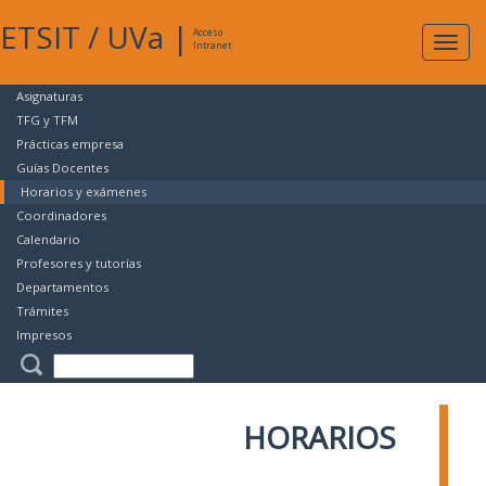
ETSIT
/
UVa
|
Acceso
Expan
Intranet
naveg
Asignaturas
TFG y TFM
Prácticas empresa
Guías Docentes
Horarios y exámenes
Coordinadores
Calendario
Profesores y tutorías
Departamentos
Trámites
Impresos
HORARIOS