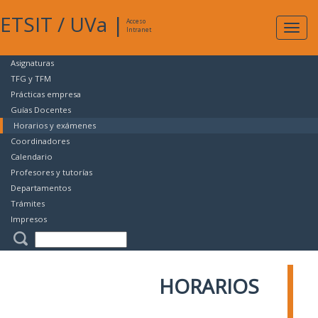
ETSIT
/
UVa
|
Acceso
Expan
Intranet
naveg
Asignaturas
TFG y TFM
Prácticas empresa
Guías Docentes
Horarios y exámenes
Coordinadores
Calendario
Profesores y tutorías
Departamentos
Trámites
Impresos
HORARIOS