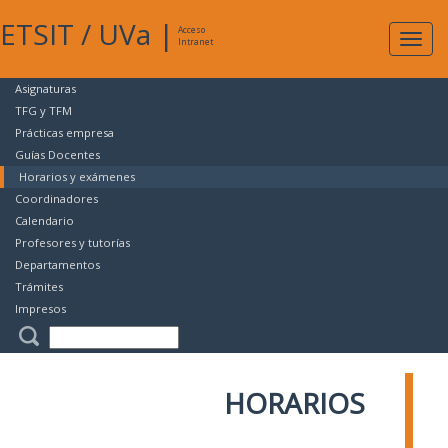
ETSIT
/
UVa
|
Acceso
Expan
Intranet
naveg
Asignaturas
TFG y TFM
Prácticas empresa
Guías Docentes
Horarios y exámenes
Coordinadores
Calendario
Profesores y tutorías
Departamentos
Trámites
Impresos
HORARIOS