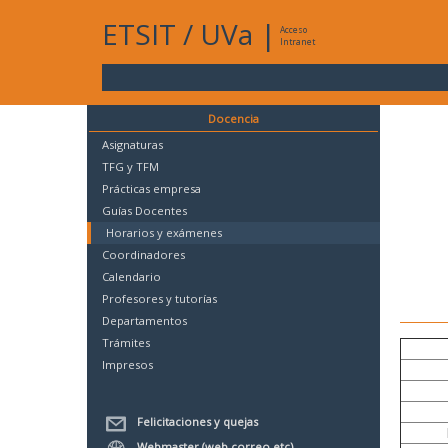
ETSIT
/
UVa
|
Acceso
Intranet
Docencia
Asignaturas
TFG y TFM
Prácticas empresa
Guías Docentes
Horarios y exámenes
Coordinadores
Calendario
Profesores y tutorías
Departamentos
Trámites
Impresos
Felicitaciones y quejas
Webmaster (web,correo,etc)