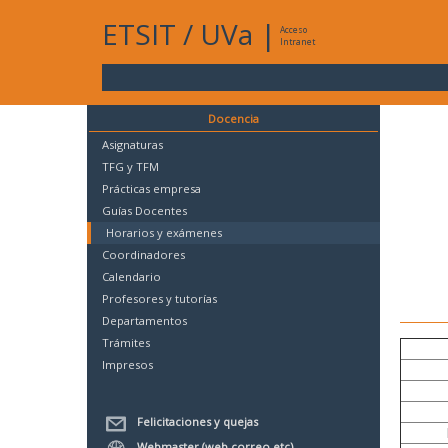
ETSIT
/
UVa
|
Acceso
Intranet
Docencia
Asignaturas
TFG y TFM
Prácticas empresa
Guías Docentes
Horarios y exámenes
Coordinadores
Calendario
Profesores y tutorías
Departamentos
Trámites
Impresos
Felicitaciones y quejas
Webmaster (web,correo,etc)