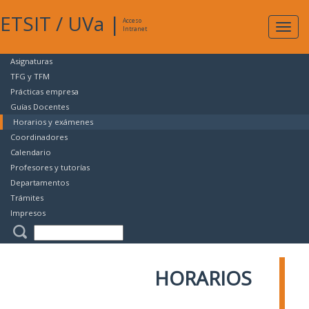
ETSIT
/
UVa
|
Acceso
Expan
Intranet
naveg
Asignaturas
TFG y TFM
Prácticas empresa
Guías Docentes
Horarios y exámenes
Coordinadores
Calendario
Profesores y tutorías
Departamentos
Trámites
Impresos
HORARIOS