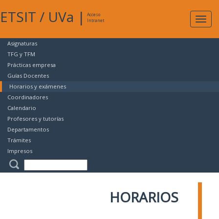
ETSIT
/
UVa
|
Acceso
Expan
Intranet
naveg
Asignaturas
TFG y TFM
Prácticas empresa
Guías Docentes
Horarios y exámenes
Coordinadores
Calendario
Profesores y tutorías
Departamentos
Trámites
Impresos
HORARIOS