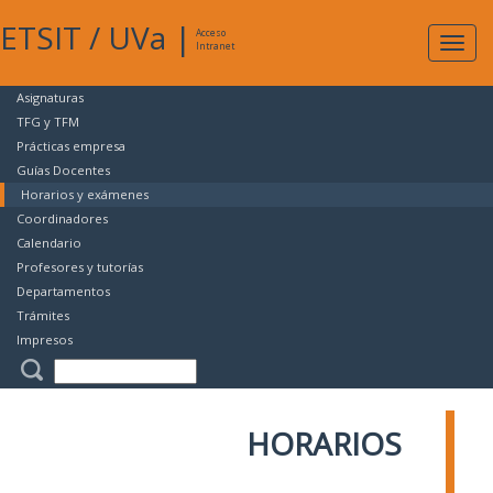
ETSIT
/
UVa
|
Acceso
Expan
Intranet
naveg
Asignaturas
TFG y TFM
Prácticas empresa
Guías Docentes
Horarios y exámenes
Coordinadores
Calendario
Profesores y tutorías
Departamentos
Trámites
Impresos
HORARIOS