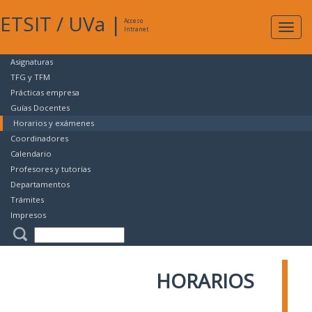
ETSIT
/
UVa
|
Acceso
Expan
Intranet
naveg
Asignaturas
TFG y TFM
Prácticas empresa
Guías Docentes
Horarios y exámenes
Coordinadores
Calendario
Profesores y tutorías
Departamentos
Trámites
Impresos
HORARIOS