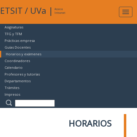
ETSIT
/
UVa
|
Acceso
Expan
Intranet
naveg
Asignaturas
TFG y TFM
Prácticas empresa
Guías Docentes
Horarios y exámenes
Coordinadores
Calendario
Profesores y tutorías
Departamentos
Trámites
Impresos
HORARIOS