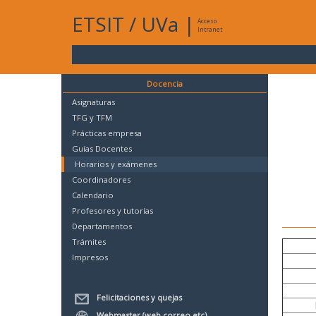
ETSIT
/
UVa
|
Acceso
Intranet
Docencia
Asignaturas
TFG y TFM
Prácticas empresa
Guías Docentes
Horarios y exámenes
Coordinadores
Calendario
Profesores y tutorías
Departamentos
Trámites
Impresos
Felicitaciones y quejas
Webmaster (web,correo,etc)