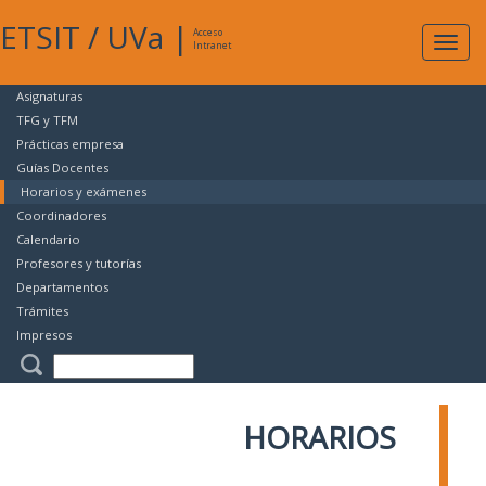
ETSIT
/
UVa
|
Acceso
Expan
Intranet
naveg
Asignaturas
TFG y TFM
Prácticas empresa
Guías Docentes
Horarios y exámenes
Coordinadores
Calendario
Profesores y tutorías
Departamentos
Trámites
Impresos
HORARIOS