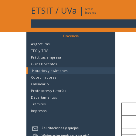
ETSIT
/
UVa
|
Acceso
Intranet
Docencia
Asignaturas
TFG y TFM
Prácticas empresa
Guías Docentes
Horarios y exámenes
Coordinadores
Calendario
Profesores y tutorías
Departamentos
Trámites
Impresos
Felicitaciones y quejas
Webmaster (web,correo,etc)