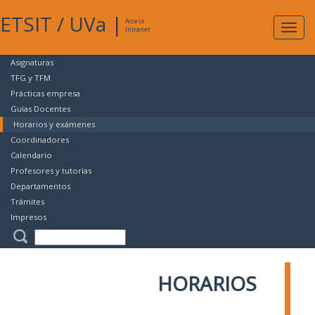
ETSIT
/
UVa
|
Acceso
Expan
Intranet
naveg
Asignaturas
TFG y TFM
Prácticas empresa
Guías Docentes
Horarios y exámenes
Coordinadores
Calendario
Profesores y tutorías
Departamentos
Trámites
Impresos
HORARIOS