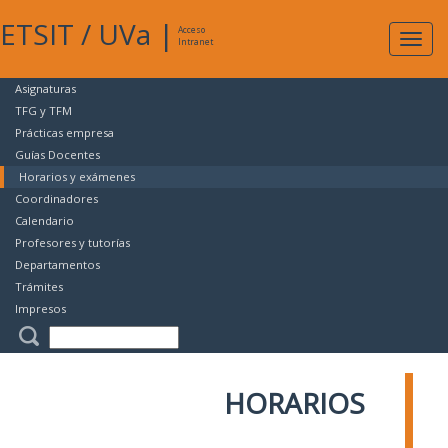
ETSIT
/
UVa
|
Acceso
Expan
Intranet
naveg
Asignaturas
TFG y TFM
Prácticas empresa
Guías Docentes
Horarios y exámenes
Coordinadores
Calendario
Profesores y tutorías
Departamentos
Trámites
Impresos
HORARIOS