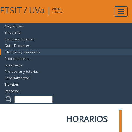
ETSIT
/
UVa
|
Acceso
Expan
Intranet
naveg
Asignaturas
TFG y TFM
Prácticas empresa
Guías Docentes
Horarios y exámenes
Coordinadores
Calendario
Profesores y tutorías
Departamentos
Trámites
Impresos
HORARIOS